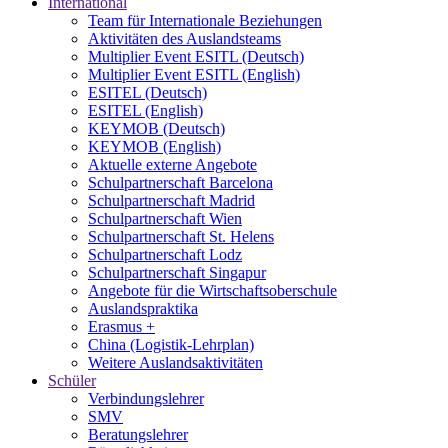
International
Team für Internationale Beziehungen
Aktivitäten des Auslandsteams
Multiplier Event ESITL (Deutsch)
Multiplier Event ESITL (English)
ESITEL (Deutsch)
ESITEL (English)
KEYMOB (Deutsch)
KEYMOB (English)
Aktuelle externe Angebote
Schulpartnerschaft Barcelona
Schulpartnerschaft Madrid
Schulpartnerschaft Wien
Schulpartnerschaft St. Helens
Schulpartnerschaft Lodz
Schulpartnerschaft Singapur
Angebote für die Wirtschaftsoberschule
Auslandspraktika
Erasmus +
China (Logistik-Lehrplan)
Weitere Auslandsaktivitäten
Schüler
Verbindungslehrer
SMV
Beratungslehrer