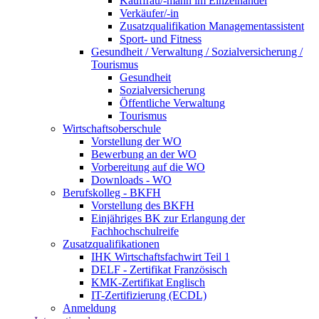
Kauffrau/-mann im Einzelhandel
Verkäufer/-in
Zusatzqualifikation Managementassistent
Sport- und Fitness
Gesundheit / Verwaltung / Sozialversicherung /
Tourismus
Gesundheit
Sozialversicherung
Öffentliche Verwaltung
Tourismus
Wirtschaftsoberschule
Vorstellung der WO
Bewerbung an der WO
Vorbereitung auf die WO
Downloads - WO
Berufskolleg - BKFH
Vorstellung des BKFH
Einjähriges BK zur Erlangung der
Fachhochschulreife
Zusatzqualifikationen
IHK Wirtschaftsfachwirt Teil 1
DELF - Zertifikat Französisch
KMK-Zertifikat Englisch
IT-Zertifizierung (ECDL)
Anmeldung