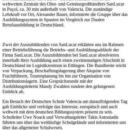
weltweiten Zentrale des Obst- und Gemüsegroßhändlers SanLucar
in Puçol, ca. 30 min außerhalb von Valencia. Die zuständige
Lehrkraft vor Ort, Alexander Bauer, informierte die Gruppe über das
Ausbildungssystem in Spanien im Vergleich zur Dualen
Berufsausbildung in Deutschland.
Zwei der Auszubildenden von SanLucar erklärten uns im Rahmen
einer Betriebsführung die Betriebs- und Ausbildungsabläufe der
Firma SanLucar. Die Auszubildenden bei SanLucar absolvieren
innerhalb ihrer Ausbildung auch einen zweimonatigen Abschnitt in
Deutschland im Logistikzentrum in Ettlingen. Die Bandbreite reicht
von Verpackung, Beschaffungslagerung über Akquise von
Frachtführern, Tourenplanung bis hin zur Organisation von
Distributionslagern. Eine Gesprächsrunde mit der
Ausbildungsleiterin Mandy Zwahlen rundete den gelungenen
Einblick ab.
Ein Besuch der Deutschen Schule Valencia am darauffolgenden Tag
gab Einblicke und verfolgte das Interesse, europäisch und auch
weltweit mit dem deutschen Bildungssystem präsent zu sein.
Schulleiter Uwe Noack und Verwaltungsleiter Takis Antoniadis
führten uns über das weitläufige Schulgelände und informierten uns
über das allgemeine Schulwesen.