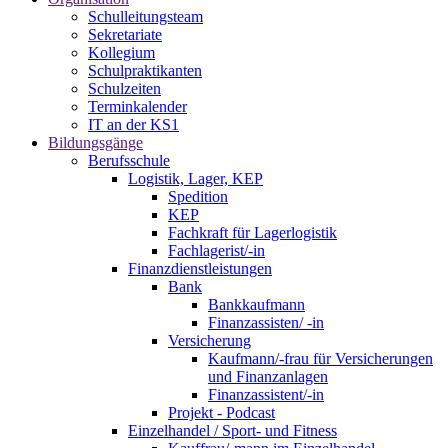
Schulleitungsteam
Sekretariate
Kollegium
Schulpraktikanten
Schulzeiten
Terminkalender
IT an der KS1
Bildungsgänge
Berufsschule
Logistik, Lager, KEP
Spedition
KEP
Fachkraft für Lagerlogistik
Fachlagerist/-in
Finanzdienstleistungen
Bank
Bankkaufmann
Finanzassisten/ -in
Versicherung
Kaufmann/-frau für Versicherungen
und Finanzanlagen
Finanzassistent/-in
Projekt - Podcast
Einzelhandel / Sport- und Fitness