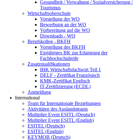
Gesundheit / Verwaltung / Sozialversicherung /
Tourismus
Wirtschaftsoberschule
Vorstellung der WO
Bewerbung an der WO
Vorbereitung auf die WO
Downloads - WO
Berufskolleg - BKFH
Vorstellung des BKFH
Einjähriges BK zur Erlangung der
Fachhochschulreife
Zusatzqualifikationen
IHK Wirtschaftsfachwirt Teil 1
DELF - Zertifikat Französisch
KMK-Zertifikat Englisch
IT-Zertifizierung (ECDL)
Anmeldung
International
Team für Internationale Beziehungen
Aktivitäten des Auslandsteams
Multiplier Event ESITL (Deutsch)
Multiplier Event ESITL (English)
ESITEL (Deutsch)
ESITEL (English)
KEYMOB (Deutsch)